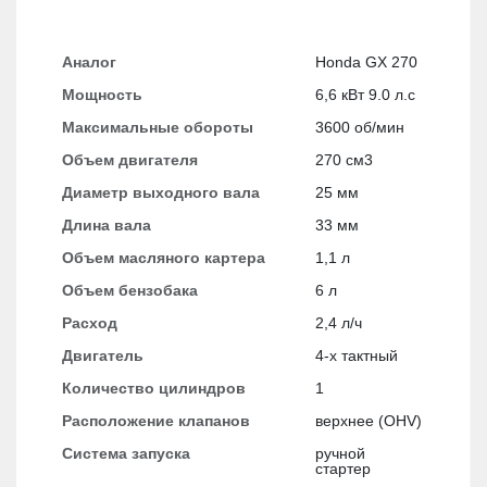
Аналог
Honda GX 270
Мощность
6,6 кВт 9.0 л.с
Максимальные обороты
3600 об/мин
Объем двигателя
270 см3
Диаметр выxодного вала
25 мм
Длина вала
33 мм
Объем масляного картера
1,1 л
Объем бензобака
6 л
Расxод
2,4 л/ч
Двигатель
4-x тактный
Количество цилиндров
1
Расположение клапанов
верxнее (OHV)
Система запуска
ручной
стартер