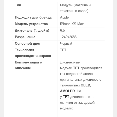
Тип
Модуль (матрица и
тачскрин в сборе)
Подходит для бренда
Apple
Модель устройства
iPhone XS Max
Диагональ (", дюйм)
6.5
Разрешение
1242x2688
Основной цвет
Черный
Технология
TFT
производства экрана
Комплектация и
Дисплейные
описание
модули
TFT
производятся
как недорогой аналог
оригинальных дисплеев с
технологией
OLED,
AMOLED
. Но
у
TFT
дисплеев есть
отличия от заводской
модели: