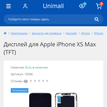
0
0
Электроника
Запчасти для телефона
Дисплей
iPhone
iPhone X, 
Дисплей для Apple iPhone XS Max
(TFT)
Наличие:
Есть в наличии
Артикул: 10566
Отзывы:
(0)
Популярный