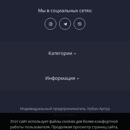
Мы в социальных сетях:
Категории
Распродажа
Информация
Электроника
Бытовая техника
О магазине
Электроинструмент
Индивидуальный предприниматель Урбан Артур
Доставка | Самовывоз
Дмитриевич.
Техника для сада и огорода
Юридический адрес: Г. Минск, пр-д Голодеда, д 23. УНП:
Оплата
Этот сайт использует файлы cookies для более комфортной
работы пользователя. Продолжая просмотр страниц сайта,
193344672.
Автомобильные товары