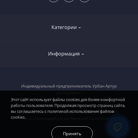
Категории
Распродажа
Информация
Электроника
Бытовая техника
О магазине
Электроинструмент
Индивидуальный предприниматель Урбан Артур
Доставка | Самовывоз
Дмитриевич.
Техника для сада и огорода
Юридический адрес: Г. Минск, пр-д Голодеда, д 23. УНП:
Оплата
Этот сайт использует файлы cookies для более комфортной
работы пользователя. Продолжая просмотр страниц сайта,
193344672.
Автомобильные товары
Условия соглашения
вы соглашаетесь с политикой использования файлов
Свидетельство о регистрации 0763895 от 20.11.2019.
Двигатели
cookies.
Регистрирующий орган: Минский горисполком.
Контакты
Карта сайта
Принять
Unimall © 2026