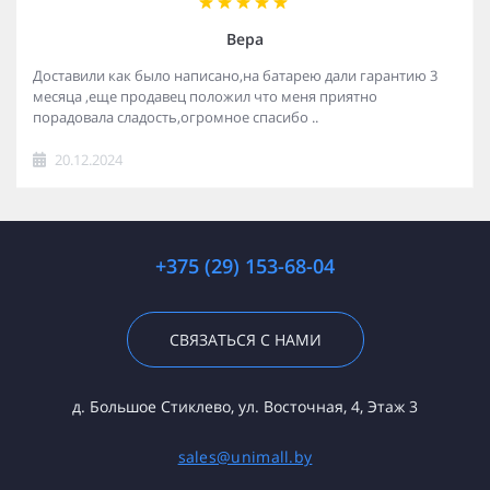
Вера
Доставили как было написано,на батарею дали гарантию 3
месяца ,еще продавец положил что меня приятно
порадовала сладость,огромное спасибо ..
20.12.2024
+375 (29) 153-68-04
СВЯЗАТЬСЯ С НАМИ
д. Большое Стиклево, ул. Восточная, 4, Этаж 3
sales@unimall.by