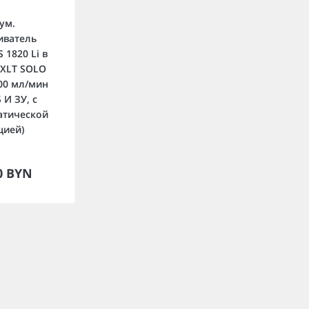
ум.
иватель
 1820 Li в
 XLT SOLO
200 мл/мин
 И ЗУ, с
атической
цией)
орзину
0 BYN