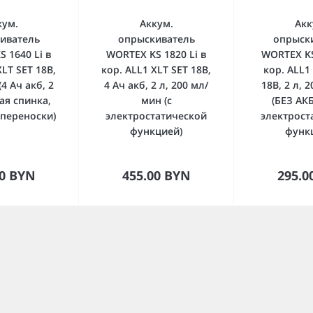
кум.
Аккум.
Акк
иватель
опрыскиватель
опрыск
 1640 Li в
WORTEX KS 1820 Li в
WORTEX KS
XLT SET 18В,
кор. ALL1 XLT SET 18В,
кор. ALL1
(4 Ач акб, 2
4 Ач акб, 2 л, 200 мл/
18В, 2 л, 
кая спинка,
мин (с
(БЕЗ АКБ
 переноски)
электростатической
электрост
функцией)
функ
орзину
В корзину
В к
00 BYN
455.00 BYN
295.0