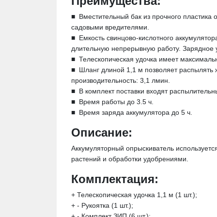
Преимущества:
■
Вместительный бак из прочного пластика 
садовыми вредителями.
■
Емкость свинцово-кислотного аккумулятор
длительную непрерывную работу. Зарядное у
■
Телескопическая удочка имеет максимальн
■
Шланг длиной 1,1 м позволяет распылять 
производительность: 3,1 лмин.
■
В комплект поставки входят распылительн
■
Время работы до 3.5 ч.
■
Время заряда аккумулятора до 5 ч.
Описание:
Аккумуляторный опрыскиватель используетс
растений и обработки удобрениями.
Комплектация:
+ Телескопическая удочка 1,1 м (1 шт.);
+ - Рукоятка (1 шт.);
+ - Комплект ЗИП (6 шт.);