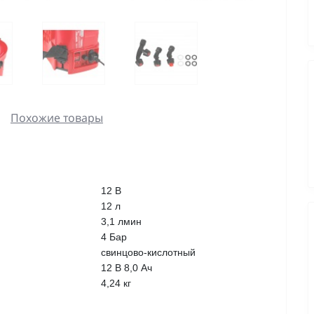
Похожие товары
12 В
12 л
3,1 лмин
4 Бар
свинцово-кислотный
12 В 8,0 Ач
4,24 кг