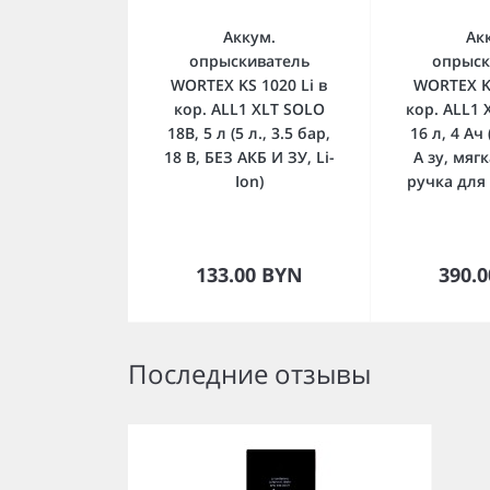
Аккум.
Ак
опрыскиватель
опрыск
WORTEX KS 1020 Li в
WORTEX KS
кор. ALL1 XLT SOLO
кор. ALL1 
18В, 5 л (5 л., 3.5 бар,
16 л, 4 Ач 
18 В, БЕЗ АКБ И ЗУ, Li-
А зу, мяг
Ion)
ручка для
В корзину
В к
133.00 BYN
390.
Последние отзывы