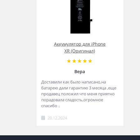
Аккумулятор для iPhone
XR (Оригинал)
Вера
Доставили как было написано,на
батарею дали гарантию 3 месяца ,еще
продавец положил что меня приятно
порадовала сладость,огромное
спасибо ..
20.12.2024