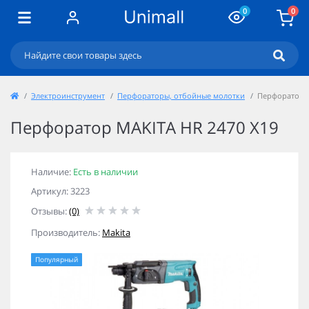
0
0
Электроинструмент
Перфораторы, отбойные молотки
Перфоратор M
Перфоратор MAKITA HR 2470 X19
Наличие:
Есть в наличии
Артикул: 3223
Отзывы:
(0)
Производитель:
Makita
Популярный