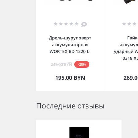
0
Дрель-шуруповерт
Гайк
аккумуляторная
аккуму
WORTEX BD 1220 Li
ударный 
0318 X
245.00 BYN
-20%
В корзину
В к
195.00 BYN
269.
Последние отзывы