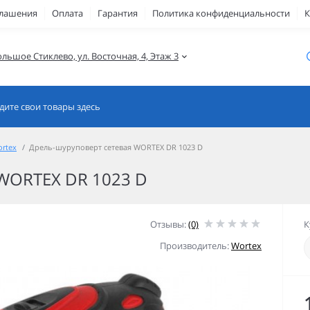
глашения
Оплата
Гарантия
Политика конфиденциальности
К
ольшое Стиклево, ул. Восточная, 4, Этаж 3
rtex
Дрель-шуруповерт сетевая WORTEX DR 1023 D
 WORTEX DR 1023 D
Отзывы:
(0)
К
Производитель:
Wortex