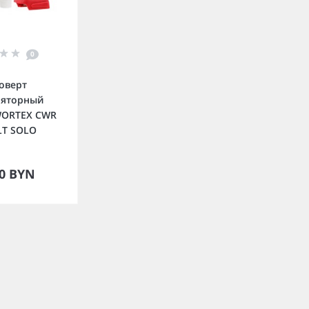
0
оверт
ляторный
WORTEX CWR
LT SOLO
орзину
00 BYN