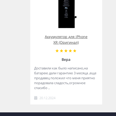
Аккумулятор для iPhone
XR (Оригинал)
Вера
Доставили как было написано,на
батарею дали гарантию 3 месяца ,еще
продавец положил что меня приятно
порадовала сладость,огромное
спасибо ..
20.12.2024