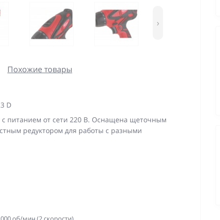
›
Похожие товары
3 D
с питанием от сети 220 В. Оснащена щеточным
остным редуктором для работы с разными
1000 об/мин (2 скорости)