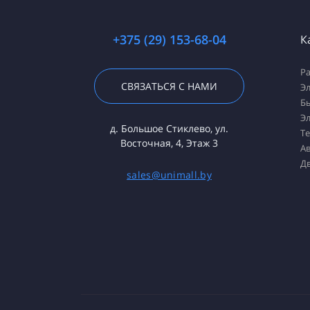
+375 (29) 153-68-04
К
Р
СВЯЗАТЬСЯ С НАМИ
Э
Б
Э
д. Большое Стиклево, ул.
Те
Восточная, 4, Этаж 3
А
Д
sales@unimall.by